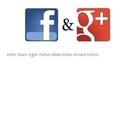
enim diam eget metus.Maecenas ornare tortor.
FACEBOOK
Facebook er i dag en av de mest populere sosial websidene i
verden.
Markedsføring på Facebook lar deg velge byer, land, alder og
interesser.