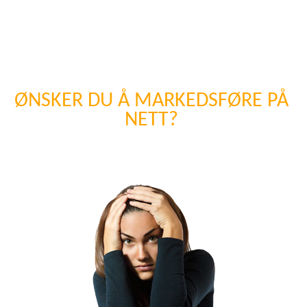
Vi kan være behjelpelige med innhold til reklamer som logoer,
bannere, innhold, om ønskelig tar vi oss av hele oppgaven
inkludert reklameringen.
ØNSKER DU Å MARKEDSFØRE PÅ
NETT?
Utnytt nettmarketing til det fulleste!