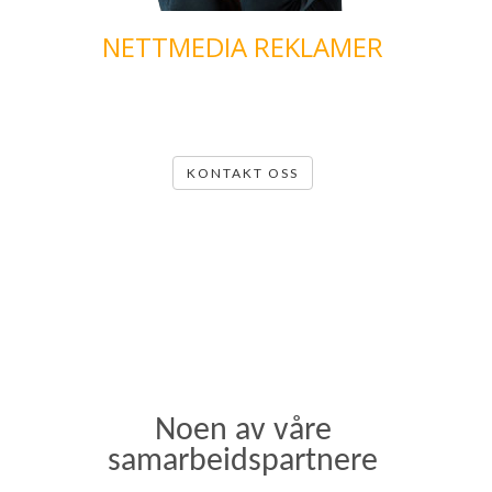
NETTMEDIA REKLAMER
IASC drifter i dag over 200 websider og har en bred portofolie
innen design, nyheter, mote og sport.
KONTAKT OSS
GOOGLE OG SØKEMOTOR
Det er idag mulig å kjøpe reklame på ord og betale for hvert
klikk som fører en nettvandrer til din webside.
Driver du med en fotballklubb for ungdom, kan du velge å betale
for søk som fotball for unge i oslo, sport for ungdom i tromsø
eller hobby for ungdom.
Valget er ditt.
Noen av våre
samarbeidspartnere