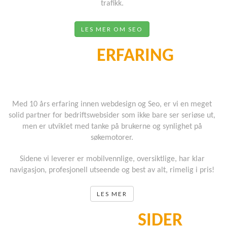
trafikk.
LES MER OM SEO
SOLID
ERFARING
Over 10 år i bransjen
Med 10 års erfaring innen webdesign og Seo, er vi en meget
solid partner for bedriftswebsider som ikke bare ser seriøse ut,
men er utviklet med tanke på brukerne og synlighet på
søkemotorer.
Sidene vi leverer er mobilvennlige, oversiktlige, har klar
navigasjon, profesjonell utseende og best av alt, rimelig i pris!
LES MER
RESPONSIVE
S
IDER