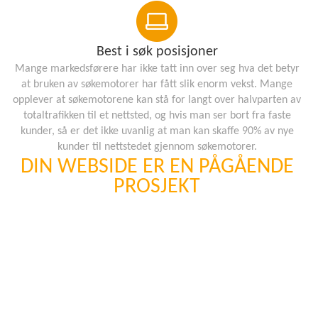
Best i søk posisjoner
Mange markedsførere har ikke tatt inn over seg hva det betyr
at bruken av søkemotorer har fått slik enorm vekst. Mange
opplever at søkemotorene kan stå for langt over halvparten av
totaltrafikken til et nettsted, og hvis man ser bort fra faste
kunder, så er det ikke uvanlig at man kan skaffe 90% av nye
kunder til nettstedet gjennom søkemotorer.
DIN WEBSIDE ER EN PÅGÅENDE
PROSJEKT
En webside i dag som ønsker den beste plasseringen og best
synlighet vil aldri bli “ferdig”.
Hjemmesider som oppdateres og vedlikeholdes for en
forbedret besøksopplevelse.
Søkemotorer presenterer oftest den mest oppdaterte og aktive
siden framfor dens konkurrenter.
Derfor tilbyr vi våre kunder faste oppdaterings og